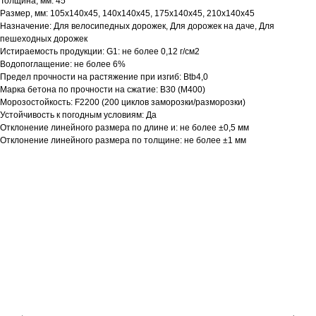
Толщина, мм: 45
Размер, мм: 105х140х45, 140х140х45, 175х140х45, 210х140х45
Назначение: Для велосипедных дорожек, Для дорожек на даче, Для
пешеходных дорожек
Истираемость продукции: G1: не более 0,12 г/см2
Водопоглащение: не более 6%
Предел прочности на растяжение при изгиб: Btb4,0
Марка бетона по прочности на сжатие: B30 (M400)
Морозостойкость: F2200 (200 циклов заморозки/разморозки)
Устойчивость к погодным условиям: Да
Отклонение линейного размера по длине и: не более ±0,5 мм
Отклонение линейного размера по толщине: не более ±1 мм