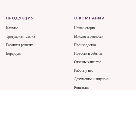
ПРОДУКЦИЯ
О КОМПАНИИ
Каталог
Наша история
Тротуарная плитка
Миссия и ценности
Газонная решетка
Производство
Бордюры
Новости и события
Отзывы клиентов
Работа у нас
Документы и лицензии
Контакты
НАШИ ПРОЕКТЫ
ПОКУПАТЕЛЯМ
Портфолио
Наши услуги
Для города
Доставка и оплата
Для дома
Частые вопросы и ответы