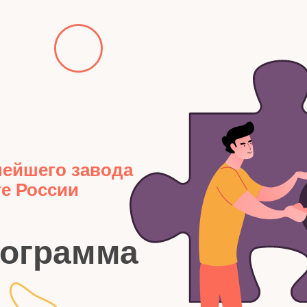
нейшего завода
ге России
рограмма