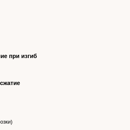
ие при изгиб
 сжатие
озки)