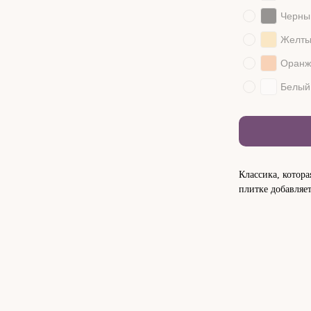
Черны
Желт
Оранж
Белый
Классика, котор
плитке добавляет