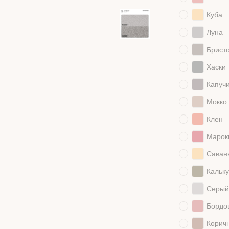
Куба
Луна
Брист
Хаски
Капуч
Мокко
Клен
Марок
Саван
Кальку
Серый
Бордо
Корич