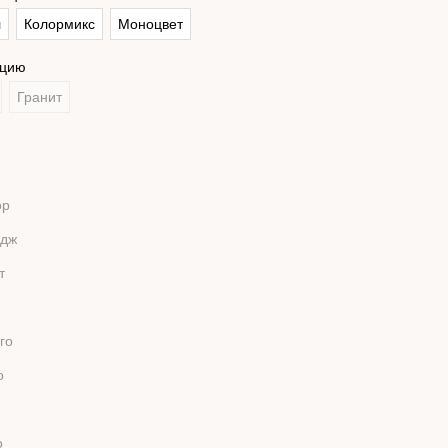
л
Колормикс
Моноцвет
кцию
Гранит
ор
дж
т
го
о
о