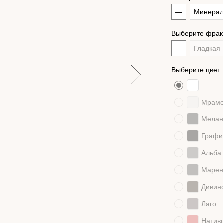
—
Минера
Выберите фра
—
Гладкая
Выберите цвет
Мрам
Мелан
Графи
Альба
Марен
Дивин
Лаго
Натив