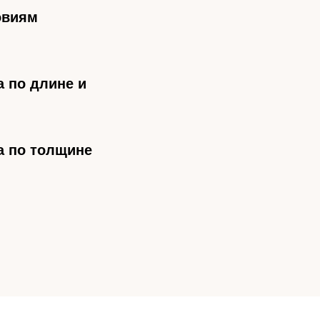
овиям
 по длине и
а по толщине