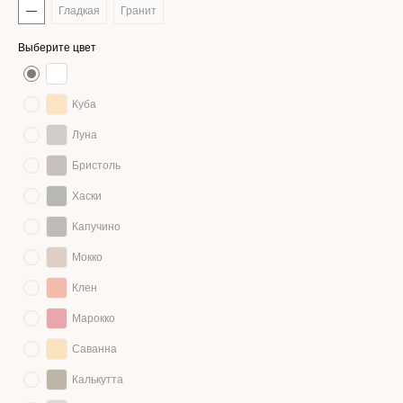
—
Гладкая
Гранит
Выберите цвет
Куба
Луна
Бристоль
Хаски
Капучино
Мокко
Клен
Марокко
Саванна
Калькутта