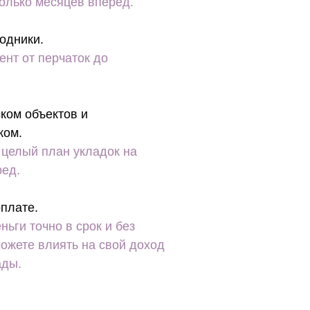
олько месяцев вперед.
одники.
ент от перчаток до
ком объектов и
ком.
 целый план укладок на
ред.
плате.
ньги точно в срок и без
ожете влиять на свой доход
ады.