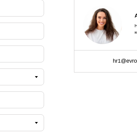
к
hr1@evros