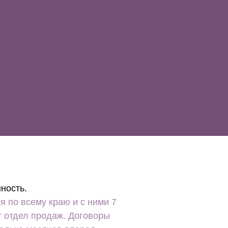
ность.
 по всему краю и с ними 7
т отдел продаж. Договоры