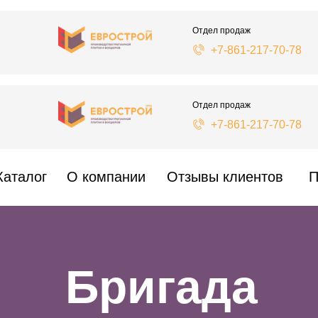
Отдел продаж
+7-861-217-70-78
Отдел продаж
+7-861-217-70-78
Каталог
О компании
Отзывы клиентов
П
Бригада