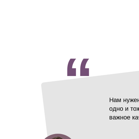
“
Нам нужен
одно и то
важное ка