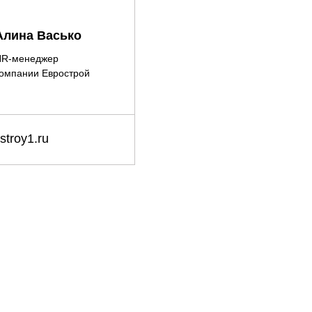
Алина Васько
HR-менеджер
омпании Еврострой
troy1.ru