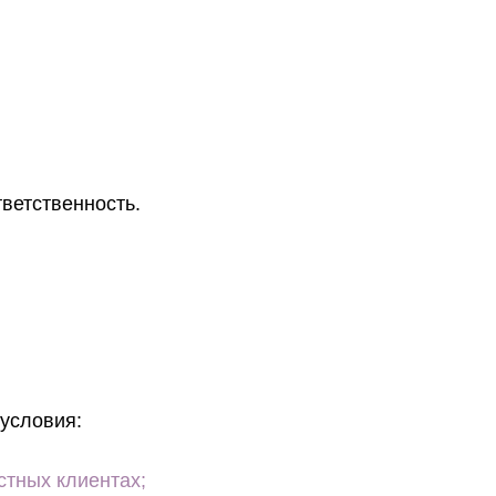
тветственность.
условия:
стных клиентах;