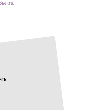
бъекта.
ять
ь